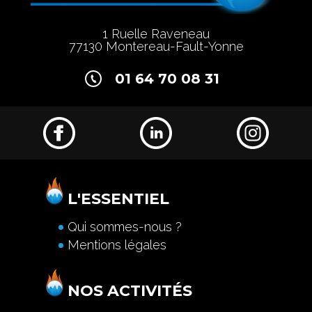
1 Ruelle Raveneau
77130 Montereau-Fault-Yonne
01 64 70 08 31
L'ESSENTIEL
Qui sommes-nous ?
Mentions légales
NOS ACTIVITÉS