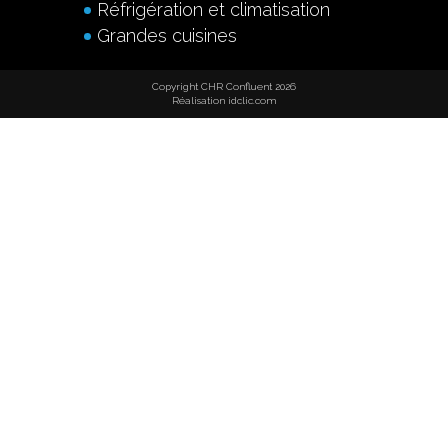
Réfrigération et climatisation
Grandes cuisines
Copyright CHR Confluent 2026
Réalisation
idclic.com