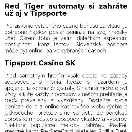
Red Tiger automaty si zahráte
už aj v Tipsporte
Pre získanie vstupného casino bonusu za vklad, je
potrebné najskôr poslať peniaze na svoj hráčsky
účet. Okrem toho je veľmi dôležitým aspektom
dostupnosť konzultantov. Slovenská podpora
môže byť online iba vo vybraných časoch.
Tipsport Casino SK
Pred samotným hraním však dbajte na zásady
zodpovedného hrania, keďže s hazardom je
spojené riziko finančnejstraty. S nami si môžete byť
vždy istí, že každý z bonusov v našom prehľade je
100% preverený a vyskúšaný. Dostaňte svoje
peniaze do a z online kasínového webu rýchlo a
jednoducho, pretože sme sa uistili, že ponúkajú
obrovské množstvo spôsobov vkladov a výberov.
Niektoré populárne metódy zahŕňajú PayPal,
kreditné karty, PaySafeCard, Neteller, Skrill a Bank