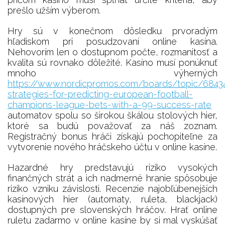
prešlo užším výberom.
Hry sú v konečnom dôsledku prvoradým
hľadiskom pri posudzovaní online kasína.
Nehovorím len o dostupnom počte, rozmanitosť a
kvalita sú rovnako dôležité. Kasíno musí ponúknuť
mnoho výherných
https://www.nordicpromos.com/boards/topic/68434
strategies-for-predicting-european-football-
champions-league-bets-with-a-99-success-rate
automatov spolu so širokou škálou stolových hier,
ktoré sa budú považovať za náš zoznam.
Registračný bonus hráči získajú pochopiteľne za
vytvorenie nového hráčskeho účtu v online kasíne.
Hazardné hry predstavujú riziko vysokých
finančných strát a ich nadmerné hranie spôsobuje
riziko vzniku závislosti. Recenzie najobľúbenejších
kasínových hier (automaty, ruleta, blackjack)
dostupných pre slovenských hráčov. Hrať online
ruletu zadarmo v online kasíne by si mal vyskúšať