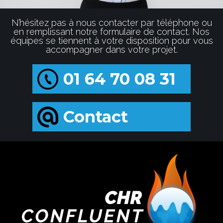
N’hésitez pas à nous contacter par téléphone ou
en remplissant notre formulaire de contact. Nos
équipes se tiennent à votre disposition pour vous
accompagner dans votre projet.
01 64 70 08 31
Contact