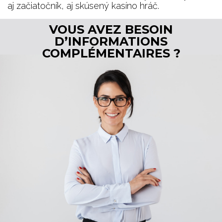
aj začiatočník, aj skúsený kasíno hráč.
VOUS AVEZ BESOIN
D’INFORMATIONS
COMPLÉMENTAIRES ?